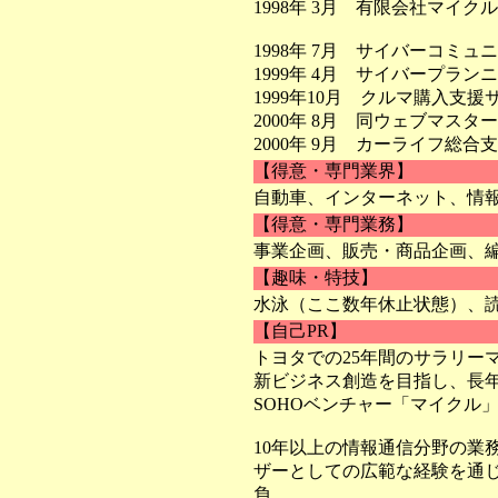
1998年 3月 有限会社マイク
1998年 7月 サイバーコミ
1999年 4月 サイバープラ
1999年10月 クルマ購入支援
2000年 8月 同ウェブマスタ
2000年 9月 カーライフ総
【得意・専門業界】
自動車、インターネット、情
【得意・専門業務】
事業企画、販売・商品企画、
【趣味・特技】
水泳（ここ数年休止状態）、
【自己PR】
トヨタでの25年間のサラリー
新ビジネス創造を目指し、長
SOHOベンチャー「マイクル
10年以上の情報通信分野の業
ザーとしての広範な経験を通じ
負。